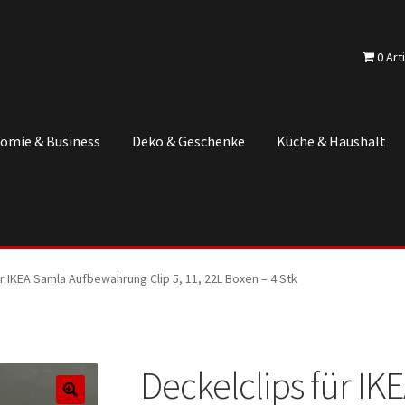
0 Art
omie & Business
Deko & Geschenke
Küche & Haushalt
r IKEA Samla Aufbewahrung Clip 5, 11, 22L Boxen – 4 Stk
Deckelclips für IK