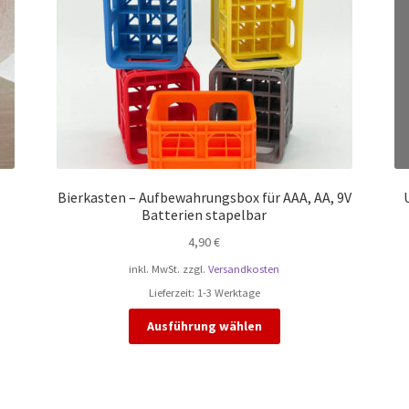
Bierkasten – Aufbewahrungsbox für AAA, AA, 9V
Batterien stapelbar
4,90
€
inkl. MwSt.
zzgl.
Versandkosten
Lieferzeit:
1-3 Werktage
Dieses
Ausführung wählen
Produkt
weist
mehrere
Varianten