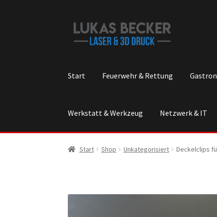
Zur
Zum
Navigation
Inhalt
springen
springen
Start
Feuerwehr & Rettung
Gastron
Werkstatt & Werkzeug
Netzwerk & IT
Start
Shop
Unkategorisiert
Deckelclips fü