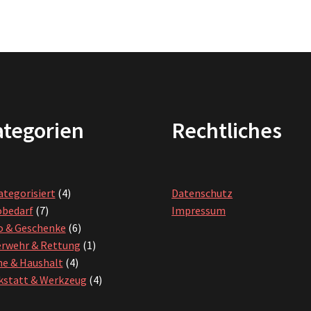
auf.
Die
Optionen
können
auf
der
Produktseite
gewählt
tegorien
Rechtliches
werden
4
tegorisiert
4
Datenschutz
7
Produkte
obedarf
7
Impressum
Produkte
6
o & Geschenke
6
Produkte
1
erwehr & Rettung
1
4
Produkt
e & Haushalt
4
Produkte
4
kstatt & Werkzeug
4
Produkte