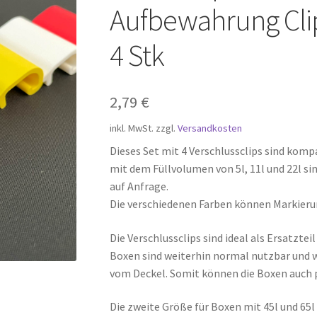
Aufbewahrung Clip
4 Stk
2,79
€
inkl. MwSt.
zzgl.
Versandkosten
Dieses Set mit 4 Verschlussclips sind ko
mit dem Füllvolumen von 5l, 11l und 22l sin
auf Anfrage.
Die verschiedenen Farben können Markieru
Die Verschlussclips sind ideal als Ersatzte
Boxen sind weiterhin normal nutzbar und w
vom Deckel. Somit können die Boxen auch 
Die zweite Größe für Boxen mit 45l und 65l