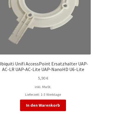
Ubiquiti Unifi AccessPoint Ersatzhalter UAP-
AC-LR UAP-AC-Lite UAP-NanoHD U6-Lite
5,90
€
inkl. MwSt.
Lieferzeit:
1-3 Werktage
In den Warenkorb