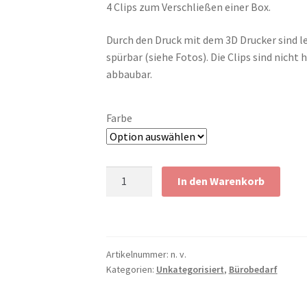
4 Clips zum Verschließen einer Box.
Durch den Druck mit dem 3D Drucker sind l
spürbar (siehe Fotos). Die Clips sind nicht 
abbaubar.
Farbe
Deckelclips
In den Warenkorb
für
IKEA
Samla
Aufbewahrung
Artikelnummer:
n. v.
Clip
Kategorien:
Unkategorisiert
,
Bürobedarf
5,
11,