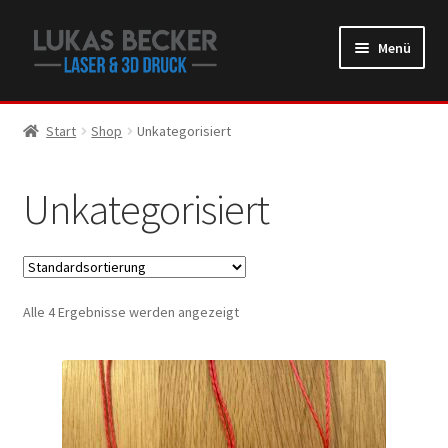
Zur
Zum
Menü
Navigation
Inhalt
springen
springen
Start
Shop
Unkategorisiert
Unkategorisiert
Alle 4 Ergebnisse werden angezeigt