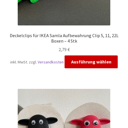
Deckelclips für IKEA Samla Aufbewahrung Clip 5, 11, 22L
Boxen – 4 Stk
2,79
€
Diese
Ausführung wählen
inkl. MwSt.
zzgl.
Versandkosten
Prod
weis
mehr
Vari
auf.
Die
Opti
könn
auf