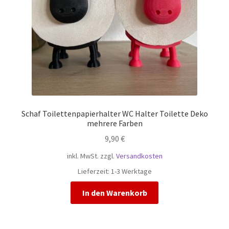
der
Prod
gewä
werd
Schaf Toilettenpapierhalter WC Halter Toilette Deko
mehrere Farben
9,90
€
inkl. MwSt.
zzgl.
Versandkosten
Lieferzeit:
1-3 Werktage
In den Warenkorb