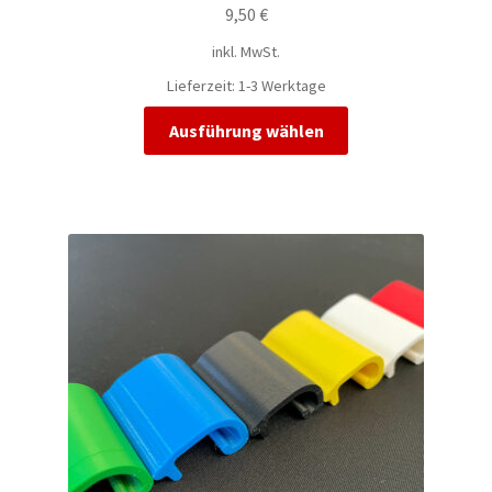
9,50
€
inkl. MwSt.
Lieferzeit:
1-3 Werktage
Dieses
Ausführung wählen
Produkt
weist
mehrere
Varianten
auf.
Die
Optionen
können
auf
der
Produktseite
gewählt
werden