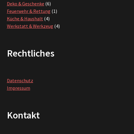
Produkte
6
Deko & Geschenke
6
Produkte
1
Feuerwehr & Rettung
1
4
Produkt
Küche & Haushalt
4
Produkte
4
Werkstatt & Werkzeug
4
Produkte
Rechtliches
Datenschutz
Impressum
Kontakt