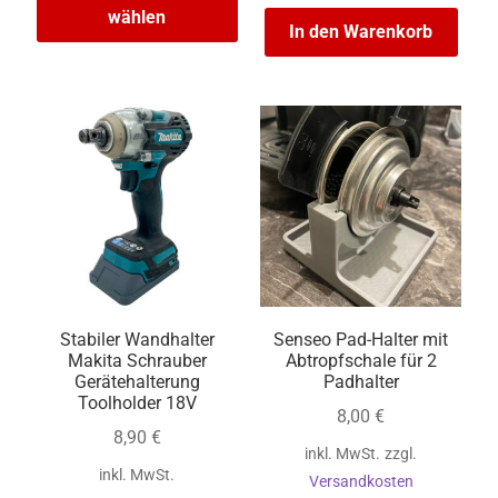
wählen
In den Warenkorb
Stabiler Wandhalter
Senseo Pad-Halter mit
Makita Schrauber
Abtropfschale für 2
Gerätehalterung
Padhalter
Toolholder 18V
8,00
€
8,90
€
inkl. MwSt.
zzgl.
inkl. MwSt.
Versandkosten