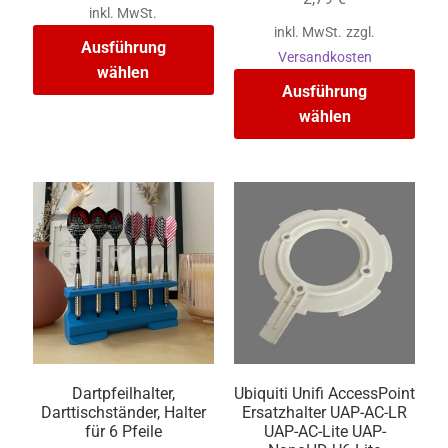
inkl. MwSt.
inkl. MwSt.
zzgl.
Ausführung
Versandkosten
wählen
Ausführung
wählen
Dartpfeilhalter,
Ubiquiti Unifi AccessPoint
Darttischständer, Halter
Ersatzhalter UAP-AC-LR
für 6 Pfeile
UAP-AC-Lite UAP-