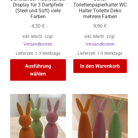
Display für 3 Dartpfeile
Toilettenpapierhalter WC
(Steel und Soft) viele
Halter Toilette Deko
Farben
mehrere Farben
4,30
€
9,90
€
inkl. MwSt.
zzgl.
inkl. MwSt.
zzgl.
Versandkosten
Versandkosten
Lieferzeit:
1-3 Werktage
Lieferzeit:
1-3 Werktage
Ausführung
In den Warenkorb
wählen