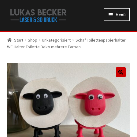
Zur
Zum
Menü
Navigation
Inhalt
springen
springen
Start
Shop
Unkategorisiert
Schaf Toilettenpapierhalter
WC Halter Toilette Deko mehrere Farben