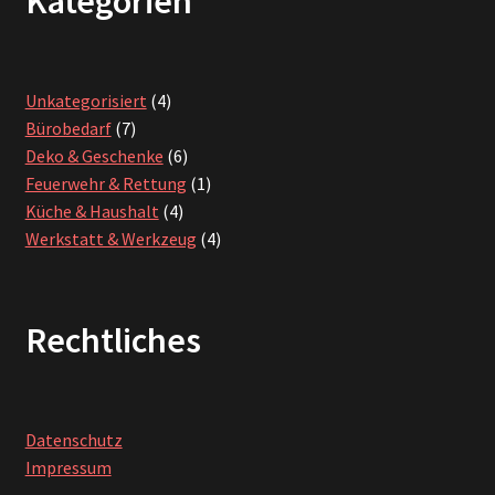
Kategorien
4
Unkategorisiert
4
7
Produkte
Bürobedarf
7
Produkte
6
Deko & Geschenke
6
Produkte
1
Feuerwehr & Rettung
1
4
Produkt
Küche & Haushalt
4
Produkte
4
Werkstatt & Werkzeug
4
Produkte
Rechtliches
Datenschutz
Impressum