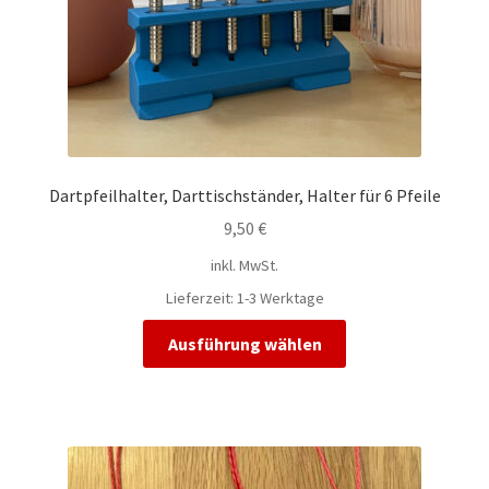
Dartpfeilhalter, Darttischständer, Halter für 6 Pfeile
9,50
€
inkl. MwSt.
Lieferzeit:
1-3 Werktage
Dieses
Ausführung wählen
Produkt
weist
mehrere
Varianten
auf.