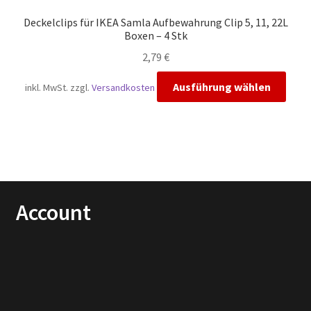
Deckelclips für IKEA Samla Aufbewahrung Clip 5, 11, 22L
Boxen – 4 Stk
2,79
€
Diese
Ausführung wählen
inkl. MwSt.
zzgl.
Versandkosten
Prod
weis
mehr
Vari
auf.
Die
Opti
Account
könn
auf
der
Prod
gewä
werd