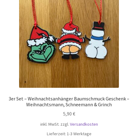
Die
Optionen
können
auf
der
Produktseite
gewählt
werden
3er Set – Weihnachtsanhänger Baumschmuck Geschenk –
Weihnachtsmann, Schneemann & Grinch
5,90
€
inkl. MwSt.
zzgl.
Versandkosten
Lieferzeit:
1-3 Werktage