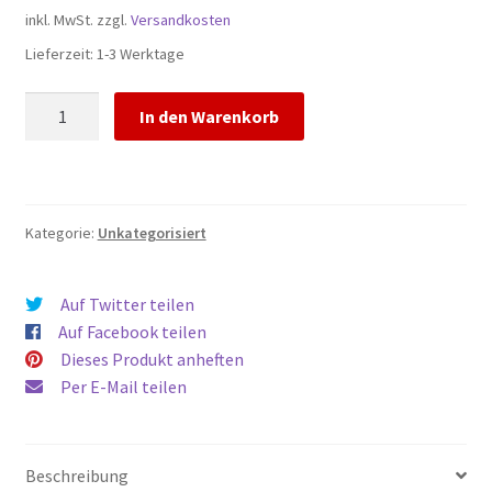
inkl. MwSt.
zzgl.
Versandkosten
Lieferzeit:
1-3 Werktage
Schaf
In den Warenkorb
Toilettenpapierhalter
WC
Halter
Toilette
Kategorie:
Unkategorisiert
Deko
mehrere
Farben
Auf Twitter teilen
Menge
Auf Facebook teilen
Dieses Produkt anheften
Per E-Mail teilen
Beschreibung