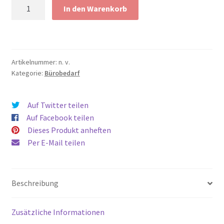
Fidget-
In den Warenkorb
Key
Keyrambit
Fidgetspinner
Schlüsselanhänger
Artikelnummer:
n. v.
Menge
Kategorie:
Bürobedarf
Auf Twitter teilen
Auf Facebook teilen
Dieses Produkt anheften
Per E-Mail teilen
Beschreibung
Zusätzliche Informationen