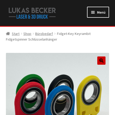
Zur
Zum
Menü
Navigation
Inhalt
springen
springen
Start
Shop
Bürobedarf
Fidget-Key Keyrambit
Fidgetspinner Schlüsselanhänger