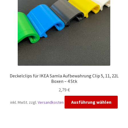
Deckelclips für IKEA Samla Aufbewahrung Clip 5, 11, 22L
Boxen – 4 Stk
2,79
€
Diese
Ausführung wählen
inkl. MwSt.
zzgl.
Versandkosten
Prod
weis
mehr
Vari