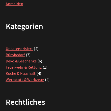
Anmelden
Kategorien
4
Unkategorisiert
4
7
Produkte
Bürobedarf
7
Produkte
6
Deko & Geschenke
6
Produkte
1
Feuerwehr & Rettung
1
4
Produkt
Küche & Haushalt
4
Produkte
4
Werkstatt & Werkzeug
4
Produkte
Rechtliches