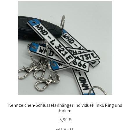
auf.
Die
Opti
könn
auf
der
Prod
gewä
werd
Kennzeichen-Schlüsselanhänger individuell inkl. Ring und
Haken
5,90
€
inkl. MwSt.