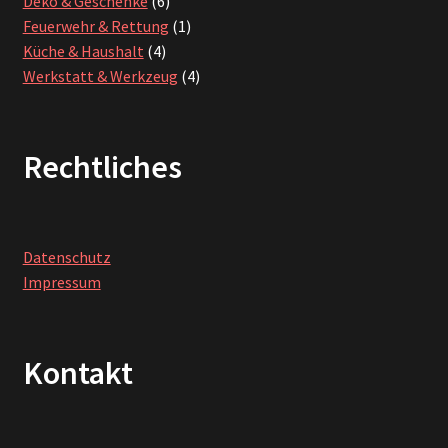
Deko & Geschenke
6
Produkte
1
Feuerwehr & Rettung
1
4
Produkt
Küche & Haushalt
4
Produkte
4
Werkstatt & Werkzeug
4
Produkte
Rechtliches
Datenschutz
Impressum
Kontakt