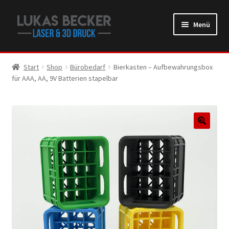
Zur
Zum
Menü
Navigation
Inhalt
springen
springen
Start
Shop
Bürobedarf
Bierkasten – Aufbewahrungsbox
für AAA, AA, 9V Batterien stapelbar