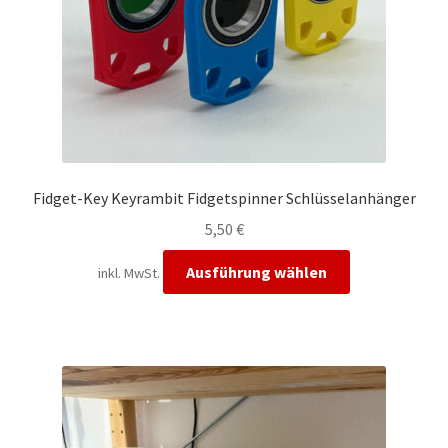
Fidget-Key Keyrambit Fidgetspinner Schlüsselanhänger
5,50
€
Dieses
Ausführung wählen
inkl. MwSt.
Produkt
weist
mehrere
Varianten
auf.
Die
Optionen