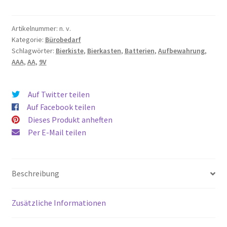
für
AAA,
Artikelnummer:
n. v.
AA,
Kategorie:
Bürobedarf
9V
Schlagwörter:
Bierkiste
,
Bierkasten
,
Batterien
,
Aufbewahrung
,
Batterien
AAA
,
AA
,
9V
stapelbar
Menge
Auf Twitter teilen
Auf Facebook teilen
Dieses Produkt anheften
Per E-Mail teilen
Beschreibung
Zusätzliche Informationen