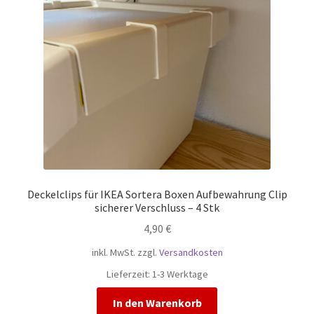
können
auf
der
Produktseite
gewählt
werden
Deckelclips für IKEA Sortera Boxen Aufbewahrung Clip
sicherer Verschluss – 4 Stk
4,90
€
inkl. MwSt.
zzgl.
Versandkosten
Lieferzeit:
1-3 Werktage
In den Warenkorb